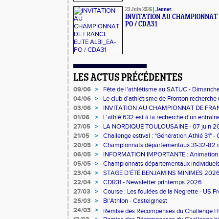
23 Juin 2026
|
Jeunes
INVITATION AU CHAMPIONNAT 
PO / CDA31
LES ACTUS PRÉCÉDENTES
09/06
>
Fête de l'athlétisme au SATUC - Dimanche 
04/06
>
Le club d'athlétisme de Fronton recherche 
03/06
>
INVITATION AU CHAMPIONNAT DE FRANC
CDA31
01/06
>
L'athlé 632 est à la recherche d'un entrain
27/05
>
LA NORDIQUE TOULOUSAINE - 07 juin 2
21/05
>
Challenge estival : "Génération Athlé 31" -
20/05
>
Championnats départementaux 31-32-82 d
31 mai 2026 à Muret
06/05
>
INFORMATION IMPORTANTE : Animation 
mai
05/05
>
Championnats départementaux individue
23/04
>
STAGE D’ÉTÉ BENJAMINS MINIMES 202
22/04
>
CDR31 - Newsletter printemps 2026
27/03
>
Course : Les foulées de la Negrette - US Fr
25/03
>
Bi'Athlon - Castelginest
24/03
>
Remise des Récompenses du Challenge Hi