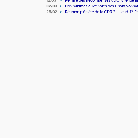
12/03
>
Remise des Récompenses du Challenge hi
02/03
>
Nos minimes aux finales des Championnat
!
25/02
>
Réunion plénière de la CDR 31 - Jeudi 12 f