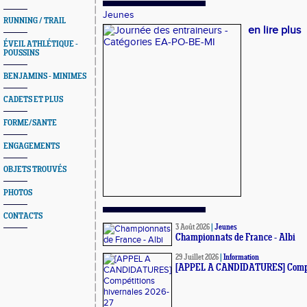
Jeunes
RUNNING / TRAIL
en lire plus
ÉVEIL ATHLÉTIQUE -
POUSSINS
BENJAMINS - MINIMES
CADETS ET PLUS
FORME/SANTE
ENGAGEMENTS
OBJETS TROUVÉS
PHOTOS
CONTACTS
3 Août 2026
|
Jeunes
Championnats de France - Albi
29 Juillet 2026
|
Information
[APPEL A CANDIDATURES] Compét