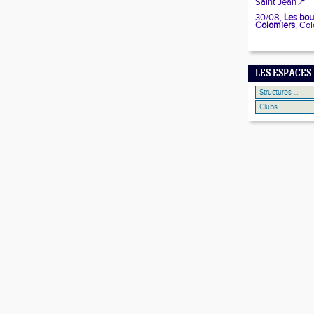
Saint Jean
📍
30/08,
 Les bou
Colomiers
, Co
LES ESPACES