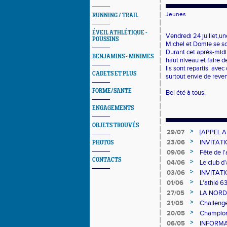
Jeunes
RUNNING / TRAIL
ÉVEIL ATHLÉTIQUE -
Vendredi 24 juillet,u
n
POUSSINS
Michel et Domie se so
Durant cet après-midi 
BENJAMINS - MINIMES
haut niveau et faire d
Ils sont repartis avec
CADETS ET PLUS
surtout envie de reven
FORME/SANTE
Bel été à tous.
ENGAGEMENTS
OBJETS TROUVÉS
>
29/07
[APPEL A
>
23/06
INVITAT
PHOTOS
CDA31
>
09/06
Fête de l
CONTACTS
>
04/06
Le club d
>
03/06
INVITAT
CDA31
>
01/06
L'athlé 6
>
27/05
LA NORDI
>
21/05
Challenge
>
20/05
Champion
le 31 mai
>
06/05
INFORMAT