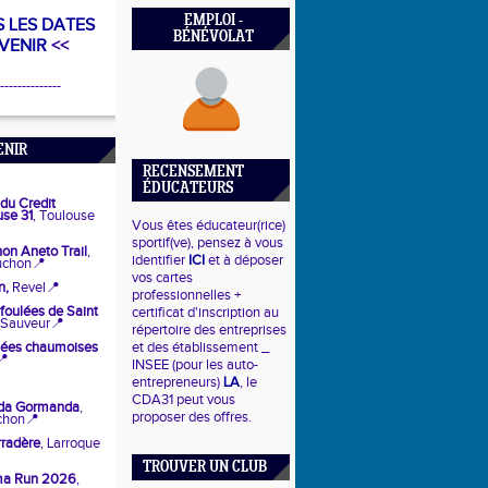
EMPLOI -
 LES DATES
BÉNÉVOLAT
 VENIR
<<
--------------
ENIR
RECENSEMENT
ÉDUCATEURS
du Credit 
use 31
, Toulouse
Vous êtes éducateur(rice)
sportif(ve), pensez à vous
hon Aneto Trail
, 
identifier
ICI
et à déposer
uchon
📍
vos cartes
n,
 Revel
📍
professionnelles +
oulées de Saint 
certificat d'inscription au
t Sauveur
📍
répertoire des entreprises
lées chaumoises 
et des établissement _
📍
INSEE (pour les auto-
entrepreneurs)
LA
, le
CDA31 peut vous
da Gormanda
, 
proposer des offres.
chon
📍
rradère
, Larroque
TROUVER UN CLUB
ma Run 2026
, 