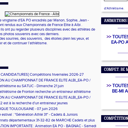
d'Athlétisme.
e vingtaine
d'EA
PO encadrés par Manon, Sophie, Jean -
ANIMATIONS 
nt rendus aux Championnats de France Elite à Albi .
---------
ils ont pu regarder plusieurs disciplines avec des athlètes de
es photos souvenirs avec ces derniers.
>>
TOUTES
 des sourires, des souvenirs, des étoiles plein les yeux, et
EA-PO 
ir et de continuer l'athlétisme.
---------
COMPET. BE M
 CANDIDATURES] Compétitions hivernales 2026-27
-----------
ION AU CHAMPIONNAT DE FRANCE ELITE ALBI_EA-PO /
>>
TOUTES
'athlétisme au SATUC - Dimanche 21 juin
BE-MI 
'athlétisme de Fronton recherche un entraineur athlétisme
ION AU CHAMPIONNAT DE FRANCE ELITE ALBI_EA-PO /
-----------
32 est à la recherche d'un entraineur jeunes
QUE TOULOUSAINE - 07 juin 2026
 estival : "Génération Athlé 31" - Cadets & Juniors
COMPÉTITION
nats départementaux 31-32-82 de MARCHE Cadets et plus
 2026 à Muret
-----------
ION IMPORTANTE : Animation EA PO - BAGNAC - Samedi