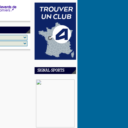
levards de 
lomiers
📍
SIGNAL-SPORTS