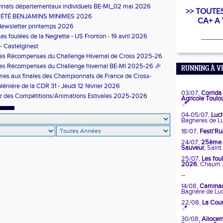
nats départementaux individuels BE-MI_02 mai 2026
>>
TOUTES
’ÉTÉ BENJAMINS MINIMES 2026
CA+ A
Newsletter printemps 2026
Les foulées de la Negrette - US Fronton - 19 avril 2026
-----------
 - Castelginest
es Récompenses du Challenge Hivernal de Cross 2025-26
es Récompenses du Challenge hivernal BE-MI 2025-26 🎉
RUNNING À V
es aux finales des Championnats de France de Cross-
lénière de la CDR 31 - Jeudi 12 février 2026
03/07,
 Corrida 
er des Compétitions/Animations Estivales 2025-2026
Agricole Toulo
📍
04-05/07,
 Luc
Bagneres de L
18/07,
 Festi'Ru
24/07,
 25ème f
Sauveur
, Sain
25/07,
 Les fou
2026
, Chaum
--
14/08,
 Camina
Bagnère de Lu
22/08,
 La Cou
📍
30/08,
 Alioce