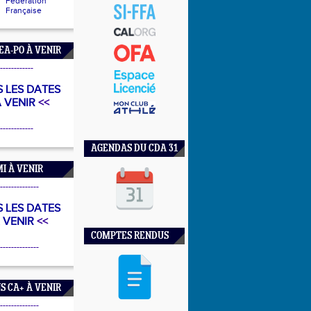
Fédération
Française
EA-PO À VENIR
------------
 LES DATES
A VENIR
<<
------------
AGENDAS DU CDA 31
I À VENIR
--------------
 LES DATES
A VENIR
<<
COMPTES RENDUS
--------------
S CA+ À VENIR
--------------