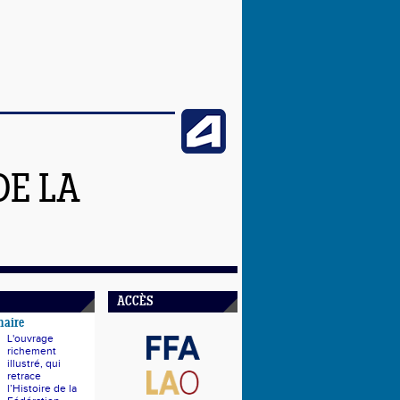
DE LA
ACCÈS
naire
L'ouvrage
richement
illustré, qui
retrace
l’Histoire de la