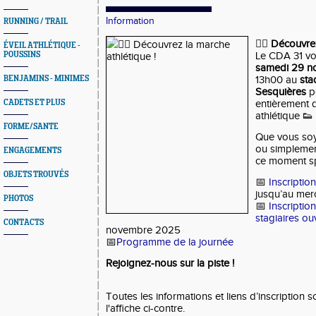
Information
RUNNING / TRAIL
🚶‍♂️
Découvrez
ÉVEIL ATHLÉTIQUE -
POUSSINS
Le
CDA 31
vo
samedi 29 n
BENJAMINS - MINIMES
13h00 au
sta
Sesquières
p
CADETS ET PLUS
entièrement 
athlétique
👟
FORME/SANTE
Que vous so
ou simplemen
ENGAGEMENTS
ce
moment spo
OBJETS TROUVÉS
📅
Inscriptio
jusqu’au
mer
PHOTOS
📅
Inscription
stagiaires ou
CONTACTS
novembre 2025
📅
Programme de la journée
Rejoignez-nous sur la piste !
Toutes les informations et liens d’inscription 
l'affiche ci-contre.