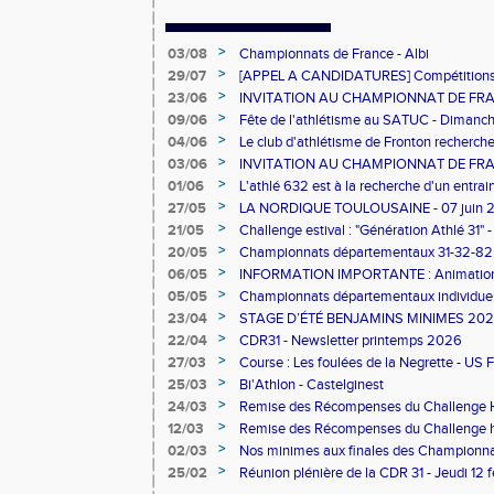
>
03/08
Championnats de France - Albi
>
29/07
[APPEL A CANDIDATURES] Compétitions
>
23/06
INVITATION AU CHAMPIONNAT DE FRAN
CDA31
>
09/06
Fête de l'athlétisme au SATUC - Dimanche
>
04/06
Le club d'athlétisme de Fronton recherche
>
03/06
INVITATION AU CHAMPIONNAT DE FRAN
CDA31
>
01/06
L'athlé 632 est à la recherche d'un entrai
>
27/05
LA NORDIQUE TOULOUSAINE - 07 juin 
>
21/05
Challenge estival : "Génération Athlé 31" 
>
20/05
Championnats départementaux 31-32-82
le 31 mai 2026 à Muret
>
06/05
INFORMATION IMPORTANTE : Animation
9 mai
>
05/05
Championnats départementaux individu
>
23/04
STAGE D’ÉTÉ BENJAMINS MINIMES 20
>
22/04
CDR31 - Newsletter printemps 2026
>
27/03
Course : Les foulées de la Negrette - US F
>
25/03
Bi'Athlon - Castelginest
>
24/03
Remise des Récompenses du Challenge H
>
🏆
12/03
Remise des Récompenses du Challenge h
>
02/03
Nos minimes aux finales des Championna
Country !
>
25/02
Réunion plénière de la CDR 31 - Jeudi 12 